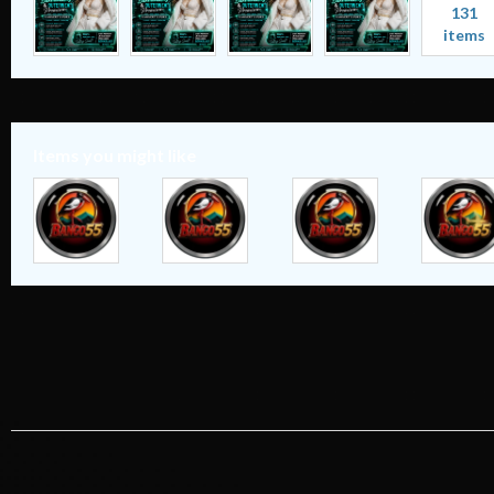
131
items
Items you might like
✈️