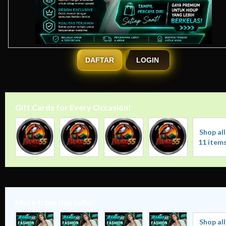
DAFTAR
LOGIN
Gift Cards for Every Occasion!
✈️
Shop all
11 item
More from this seller:
Shop all