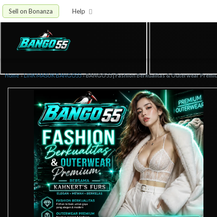
Sell on Bonanza
Help
Home
»
LINK MASUK BANGO55
»
BANGO55 | Fashion Berkualitas & Outerwear Premi
✈️