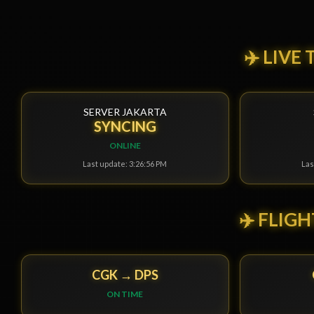
✈️ LIVE
SERVER JAKARTA
STABLE
ONLINE
Last update: 3:26:58 PM
Las
✈️ FLIG
CGK → DPS
ON TIME