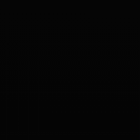
✈️
✈️